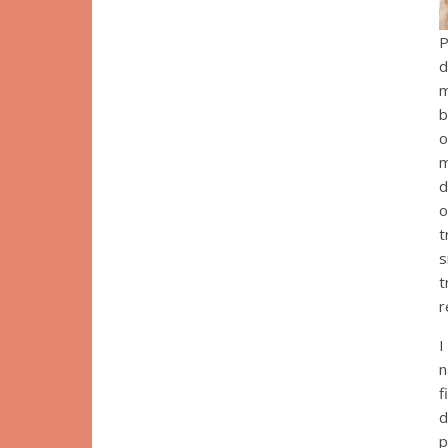
P
d
m
b
o
m
d
o
t
s
t
r
I
n
f
d
p