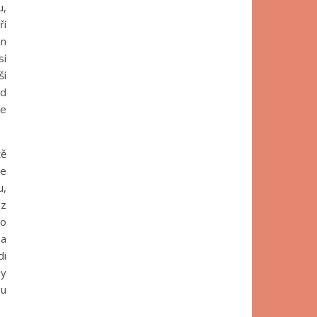
u,
ří
an
sí
ší
od
se
tě
te
u,
 z
bo
na
di
my
ou