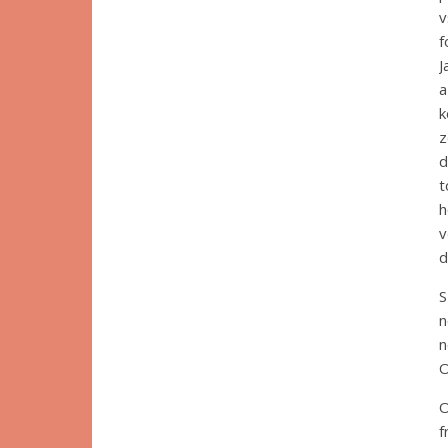
v
f
J
a
k
z
d
t
h
v
d
S
n
n
O
O
f