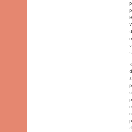
p
p
l
W
d
r
v
s
K
d
s
p
u
p
m
n
p
c