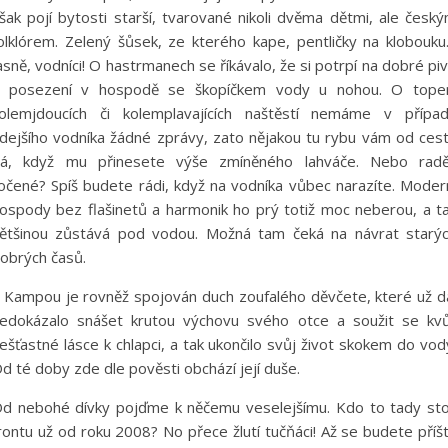
šak pojí bytosti starší, tvarované nikoli dvěma dětmi, ale česk
olklórem. Zelený šůsek, ze kterého kape, pentličky na klobouk
asně, vodníci! O hastrmanech se říkávalo, že si potrpí na dobré pi
 posezení v hospodě se škopíčkem vody u nohou. O tope
olemjdoucích či kolemplavajících naštěstí nemáme v přípa
dejšího vodníka žádné zprávy, zato nějakou tu rybu vám od ces
á, když mu přinesete výše zmíněného lahváče. Nebo radě
očené? Spíš budete rádi, když na vodníka vůbec narazíte. Moder
ospody bez flašinetů a harmonik ho prý totiž moc neberou, a t
ětšinou zůstává pod vodou. Možná tam čeká na návrat starý
obrých časů.
 Kampou je rovněž spojován duch zoufalého děvčete, které už d
edokázalo snášet krutou výchovu svého otce a soužit se kvů
ešťastné lásce k chlapci, a tak ukončilo svůj život skokem do vod
d té doby zde dle pověsti obchází její duše.
d nebohé dívky pojďme k něčemu veselejšímu. Kdo to tady sto
rontu už od roku 2008? No přece žlutí tučňáci! Až se budete příš