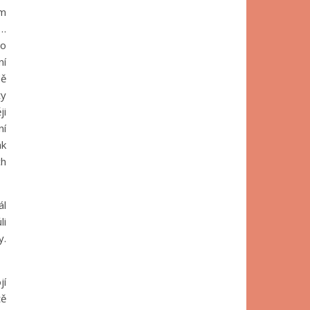
ým
u…
vo
ní
dě
ty
ji
ní
ak
ch
ál
li
y.
jí
tě