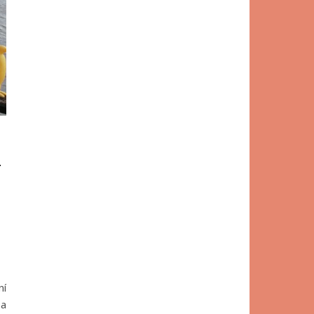
–
ní
na