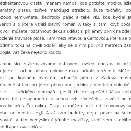
ětihektarovou krásku jménem Kampa, kde potkáte modrou lišk
amátný platan, zuřivé mandlující strašidlo, žluté tučňáky, ob
ezoucí nemluvňata, šlechtický palác a také vilu, kde bydlel J
erich a o které vznikl slavný román. A taky si tam, když poča
ovolí, můžete roztáhnout deku a udělat si příjemný piknik na zdej
ozlehlé travnaté ploše. Tam mezi Vltavou a Čertovkou, která se 
odního toku na chvíli oddělí, aby se s ním po 740 metrech za
pojila, vás čeká nejedno kouzlo…
ampu sice stále nazýváme ostrovem, ovšem dnes na ni urči
ojdete i suchou nohou, dokonce máte několik možností. Může
ejít po krásném dvojitém schodišti přímo z Karlova most
řípadně si tam projdete přímo pod jedním z mostních oblouků
lice U Lužického semináře (jestli chcete zpečetit lásku ne
řátelství, nezapomeňte s sebou vzít zámeček a zavěsit ho 
ostku přes Čertovku). Taky to můžete vzít od Lennonovy z
ebo od mostu Legií. A až tam budete, dejte pozor na šel
sovité! A tím nemyslím čtyřnohé mazlíčky, kteří sem s oblib
hodí aportovat míček.