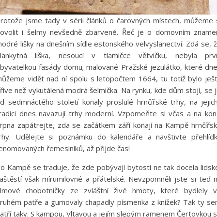
rotože jsme tady v sérii článků o čarovných místech, můžeme 
ovolit i šelmy nevšedně zbarvené. Řeč je o domovním zname
odré lišky na dnešním sídle estonského velvyslanectví. Zdá se, 
lankytná liška, nesoucí v tlamičce větvičku, nebyla prv
byvatelkou fasády domu; malované Pražské jezulátko, které dn
ůžeme vidět nad ní spolu s letopočtem 1664, tu totiž bylo ješ
říve než vykutálená modrá šelmička. Na rynku, kde dům stojí, se j
d sedmnáctého století konaly proslulé hrnčířské trhy, na jejic
radici dnes navazují trhy moderní. Vzpomeňte si včas a na kon
rpna zapátrejte, zda se začátkem září konají na Kampě hrnčířs
rhy. Udělejte si poznámku do kalendáře a navštivte přehlíd
enomovaných řemeslníků, až přijde čas!
 o Kampě se traduje, že zde pobývají bytosti ne tak docela lidsk
aštěstí však mírumilovné a přátelské. Nevzpomněli jste si teď 
ilmové chobotničky ze zvláštní živé hmoty, které bydlely 
ruhém patře a gumovaly chapadly písmenka z knížek? Tak ty s
atří taky. S kampou, Vltavou a jejím slepým ramenem Čertovkou 