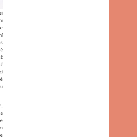
si
ní
že
ní
es
tě
iž
hž
ci
ké
ku
é,
na
ve
em
se