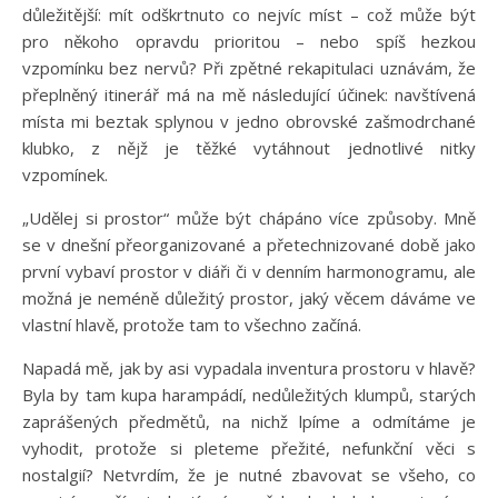
důležitější: mít odškrtnuto co nejvíc míst – což může být
pro někoho opravdu prioritou – nebo spíš hezkou
vzpomínku bez nervů? Při zpětné rekapitulaci uznávám, že
přeplněný itinerář má na mě následující účinek: navštívená
místa mi beztak splynou v jedno obrovské zašmodrchané
klubko, z nějž je těžké vytáhnout jednotlivé nitky
vzpomínek.
„Udělej si prostor“ může být chápáno více způsoby. Mně
se v dnešní přeorganizované a přetechnizované době jako
první vybaví prostor v diáři či v denním harmonogramu, ale
možná je neméně důležitý prostor, jaký věcem dáváme ve
vlastní hlavě, protože tam to všechno začíná.
Napadá mě, jak by asi vypadala inventura prostoru v hlavě?
Byla by tam kupa harampádí, nedůležitých klumpů, starých
zaprášených předmětů, na nichž lpíme a odmítáme je
vyhodit, protože si pleteme přežité, nefunkční věci s
nostalgií? Netvrdím, že je nutné zbavovat se všeho, co