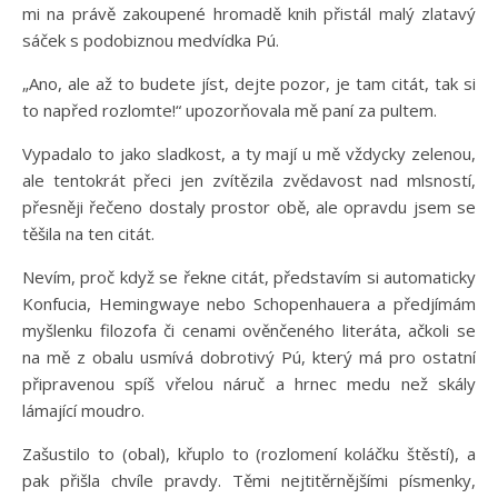
mi na právě zakoupené hromadě knih přistál malý zlatavý
sáček s podobiznou medvídka Pú.
„Ano, ale až to budete jíst, dejte pozor, je tam citát, tak si
to napřed rozlomte!“ upozorňovala mě paní za pultem.
Vypadalo to jako sladkost, a ty mají u mě vždycky zelenou,
ale tentokrát přeci jen zvítězila zvědavost nad mlsností,
přesněji řečeno dostaly prostor obě, ale opravdu jsem se
těšila na ten citát.
Nevím, proč když se řekne citát, představím si automaticky
Konfucia, Hemingwaye nebo Schopenhauera a předjímám
myšlenku filozofa či cenami ověnčeného literáta, ačkoli se
na mě z obalu usmívá dobrotivý Pú, který má pro ostatní
připravenou spíš vřelou náruč a hrnec medu než skály
lámající moudro.
Zašustilo to (obal), křuplo to (rozlomení koláčku štěstí), a
pak přišla chvíle pravdy. Těmi nejtitěrnějšími písmenky,