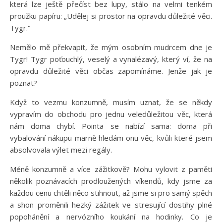
která lze ještě přečíst bez lupy, stálo na velmi tenkém
proužku papíru: „Udělej si prostor na opravdu důležité věci.
Tygr.“
Nemělo mě překvapit, že mým osobním mudrcem dne je
Tygr! Tygr poťouchlý, veselý a vynalézavý, který ví, že na
opravdu důležité věci občas zapomínáme. Jenže jak je
poznat?
Když to vezmu konzumně, musím uznat, že se někdy
vypravím do obchodu pro jednu veledůležitou věc, která
nám doma chybí. Pointa se nabízí sama: doma při
vybalování nákupu marně hledám onu věc, kvůli které jsem
absolvovala výlet mezi regály.
Méně konzumně a více zážitkově? Mohu vylovit z paměti
několik poznávacích prodloužených víkendů, kdy jsme za
každou cenu chtěli něco stihnout, až jsme si pro samý spěch
a shon proměnili hezký zážitek ve stresující dostihy plné
popohánění a nervózního koukání na hodinky. Co je