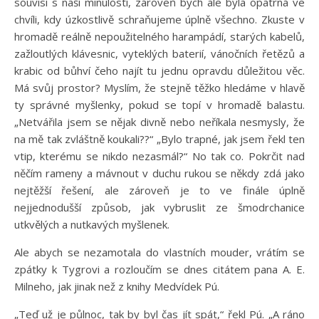
souvisí s naší minulostí, zároveň bych ale byla opatrná ve
chvíli, kdy úzkostlivě schraňujeme úplně všechno. Zkuste v
hromadě reálně nepoužitelného harampádí, starých kabelů,
zažloutlých klávesnic, vyteklých baterií, vánočních řetězů a
krabic od bůhví čeho najít tu jednu opravdu důležitou věc.
Má svůj prostor? Myslím, že stejně těžko hledáme v hlavě
ty správné myšlenky, pokud se topí v hromadě balastu.
„Netvářila jsem se nějak divně nebo neříkala nesmysly, že
na mě tak zvláštně koukali??“ „Bylo trapné, jak jsem řekl ten
vtip, kterému se nikdo nezasmál?“ No tak co. Pokrčit nad
něčím rameny a mávnout v duchu rukou se někdy zdá jako
nejtěžší řešení, ale zároveň je to ve finále úplně
nejjednodušší způsob, jak vybruslit ze šmodrchanice
utkvělých a nutkavých myšlenek.
Ale abych se nezamotala do vlastních mouder, vrátím se
zpátky k Tygrovi a rozloučím se dnes citátem pana A. E.
Milneho, jak jinak než z knihy Medvídek Pú.
„Teď už je půlnoc, tak by byl čas jít spát,“ řekl Pú. „A ráno